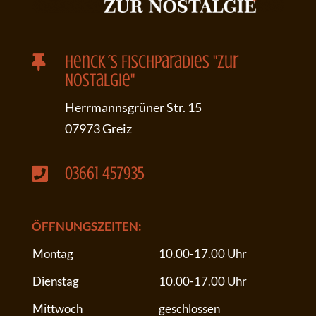
Henck´s Fischparadies "Zur

Nostalgie"
Herrmannsgrüner Str. 15
07973 Greiz
03661 457935

ÖFFNUNGSZEITEN:
Montag
10.00-17.00 Uhr
Dienstag
10.00-17.00 Uhr
Mittwoch
geschlossen